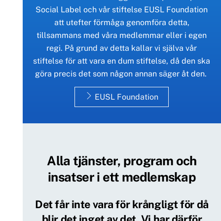
Social Label och vår stiftelse EUSL Foundation
att utefter förmåga genomföra detta,
tillsammans med våra medlemmar eller i egen
regi. På grund av detta kallar vi själva vår
stiftelse för att vara en dum stiftelse, då den ska
göra precis det som någon annan säger åt den.
EUSL Foundation
Alla tjänster, program och
insatser i ett medlemskap
Det får inte vara för krångligt för då
blir det inget av det. Vi har därför