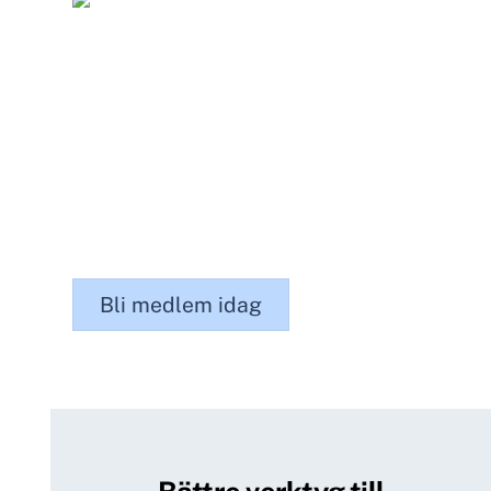
Inkludering enligt din mening
Vi utför och fokuserar på det du tycker är viktigt.
Alla definierar utanförskap och inkludering olika
och få kan berätta vart deras skattepengar går
till. Som medlem kan både ditt företag och
omvärlden se vad just ditt fokusområde är för att
skapa ett mer inkluderande samhälle.
Bli medlem idag